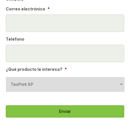
Correo electrónico
*
Teléfono
¿Qué producto le interesa?
*
C
A
P
T
C
H