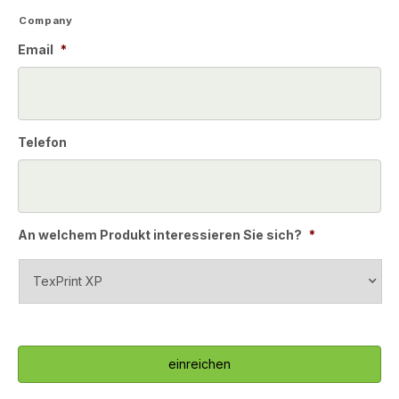
Company
Email
*
Telefon
An welchem Produkt interessieren Sie sich?
*
C
A
P
T